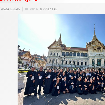
ไฟซอล มะมิงซี
หมวด:
ข่าวกิจกรรม