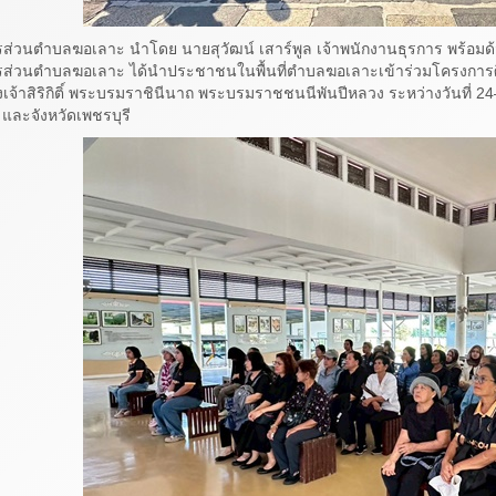
รส่วนตำบลฆอเลาะ นำโดย นายสุวัฒน์ เสาร์พูล เจ้าพนักงานธุรการ พร้อม
รส่วนตำบลฆอเลาะ ได้นำประชาชนในพื้นที่ตำบลฆอเลาะเข้าร่วมโครงการ
เจ้าสิริกิติ์ พระบรมราชินีนาถ พระบรมราชชนนีพันปีหลวง ระหว่างวันที่ 
และจังหวัดเพชรบุรี