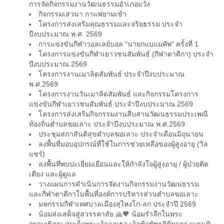
การจัดกิจกรรมงานวัฒนธรรมอำเภอแว้ง
กิจกรรมเสวนา กาแฟยามเช้า
โครงการส่งเสริมคุณธรรมและจริยธรรม ประจำ
ปีงบประมาณ พ.ศ. 2569
การแข่งขันกีฬาวอลเลย์บอล "นายกแบแมคัพ" ครั้งที่ 1
โครงการแข่งขันกีฬาเยาวชนสัมพันธ์ (กีฬาตาดีกา) ประจำ
ปีงบประมาณ 2569
โครงการงานเมาลิดสัมพันธ์ ประจำปีงบประมาณ
พ.ศ.2569
โครงการงานวันเมาลิดสัมพันธ์ และกิจกรรมโครงการ
แข่งขันกีฬาเยาวชนสัมพันธ์ ประจำปีงบประมาณ 2569
โครงการส่งเสริมกิจกรรมงานสืบสานวัฒนธรรมประเพณี
ท้องถิ่นตำบลฆอเลาะ ประจำปีงบประมาณ พ.ศ.2569
ประชุมสภาสันติสุขตำบลฆอเลาะ ประจำเดือนมิถุนายน
ลงพื้นที่มอบอุปกรณ์ที่ใช้ในการช่วยเหลือของผู้สูงอายุ (วิล
แชร์)
ลงพื้นที่พบปะเยี่ยมเยือนและให้กำลังใจผู้สูงอายุ / ผู้ป่วยติด
เตียง และผู้ดูแล
วางแผนการดำเนินการจัดงานกิจกรรมงานวัฒนธรรม
และกีฬาตาดีกาในพื้นที่องค์การบริหารส่วนตำบลฆอเลาะ
มหกรรมกีฬาเทศบาลเมืองสุไหงโก-ลก ประจำปี 2569
น้อมส่งเสด็จสู่สวรรคาลัย 🙏🧡 น้อมรำลึกในพระ
กรุณาธิคุณ สมเด็จพระเจ้าลูกเธอ เจ้าฟ้าพัชรกิติยาภา นเรนทิ