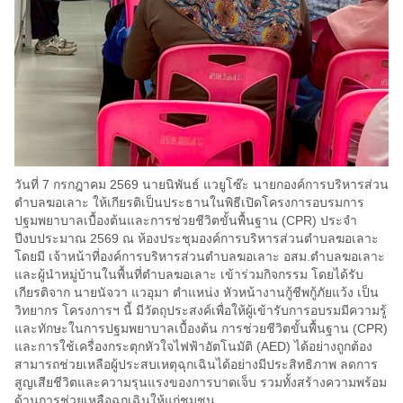
วันที่ 7 กรกฎาคม 2569 นายนิพันธ์ แวยูโซ๊ะ นายกองค์การบริหารส่วน
ตำบลฆอเลาะ ให้เกียรติเป็นประธานในพิธีเปิดโครงการอบรมการ
ปฐมพยาบาลเบื้องต้นและการช่วยชีวิตขั้นพื้นฐาน (CPR) ประจำ
ปีงบประมาณ 2569 ณ ห้องประชุมองค์การบริหารส่วนตำบลฆอเลาะ
โดยมี เจ้าหน้าที่องค์การบริหารส่วนตำบลฆอเลาะ อสม.ตำบลฆอเลาะ
และผู้นำหมู่บ้านในพื้นที่ตำบลฆอเลาะ เข้าร่วมกิจกรรม โดยได้รับ
เกียรติจาก นายนัจวา แวอุมา ตำแหน่ง หัวหน้างานกู้ชีพกู้ภัยแว้ง เป็น
วิทยากร โครงการฯ นี้ มีวัตถุประสงค์เพื่อให้ผู้เข้ารับการอบรมมีความรู้
และทักษะในการปฐมพยาบาลเบื้องต้น การช่วยชีวิตขั้นพื้นฐาน (CPR)
และการใช้เครื่องกระตุกหัวใจไฟฟ้าอัตโนมัติ (AED) ได้อย่างถูกต้อง
สามารถช่วยเหลือผู้ประสบเหตุฉุกเฉินได้อย่างมีประสิทธิภาพ ลดการ
สูญเสียชีวิตและความรุนแรงของการบาดเจ็บ รวมทั้งสร้างความพร้อม
ด้านการช่วยเหลือฉุกเฉินให้แก่ชุมชน