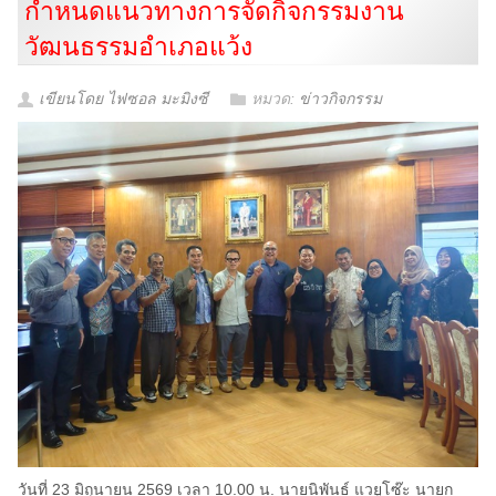
กำหนดแนวทางการจัดกิจกรรมงาน
วัฒนธรรมอำเภอแว้ง
เขียนโดย ไฟซอล มะมิงซี
หมวด:
ข่าวกิจกรรม
วันที่ 23 มิถุนายน 2569 เวลา 10.00 น. นายนิพันธ์ แวยูโซ๊ะ นายก