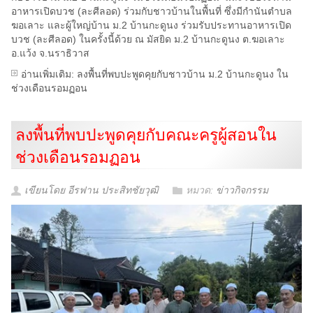
อาหารเปิดบวช (ละศีลอด) ร่วมกับชาวบ้านในพื้นที่ ซึ่งมีกำนันตำบล
ฆอเลาะ และผู้ใหญ่บ้าน ม.2 บ้านกะดูนง ร่วมรับประทานอาหารเปิด
บวช (ละศีลอด) ในครั้งนี้ด้วย ณ มัสยิด ม.2 บ้านกะดูนง ต.ฆอเลาะ
อ.แว้ง จ.นราธิวาส
อ่านเพิ่มเติม: ลงพื้นที่พบปะพูดคุยกับชาวบ้าน ม.2 บ้านกะดูนง ใน
ช่วงเดือนรอมฏอน
ลงพื้นที่พบปะพูดคุยกับคณะครูผู้สอนใน
ช่วงเดือนรอมฏอน
เขียนโดย อีรฟาน ประสิทชัยวุฒิ
หมวด:
ข่าวกิจกรรม