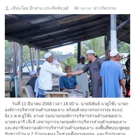
เขียนโดย อีรฟาน ประสิทชัยวุฒิ
หมวด:
ข่าวกิจกรรม
วันที่ 11 มีนาคม 2568 เวลา 18.00 น. นายนิพันธ์ แวยูโซ๊ะ นายก
องค์การบริหารส่วนตำบลฆอเลาะ พร้อมด้วยนางกนกวรรณ สะแป
อิง,ร.ต.ต.ยูโซ๊ะ อาแด รองนายกองค์การบริหารส่วนตำบลฆอเลาะ
นายสะอารี เจ๊ะลี เลขานุการนายกองค์การบริหารส่วนตำบลฆอเลาะ
และสมาชิกสภาองค์การบริหารส่วนตำบลฆอเลาะ ลงพื้นที่พบปะพูดคุย
กับชาวบ้าน ม.2 บ้านกะดูนง ในช่วงเดือนรอมฏอน และรับประทาน