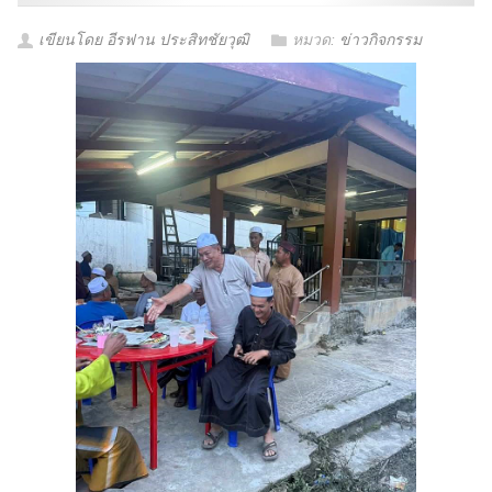
เขียนโดย อีรฟาน ประสิทชัยวุฒิ
หมวด:
ข่าวกิจกรรม