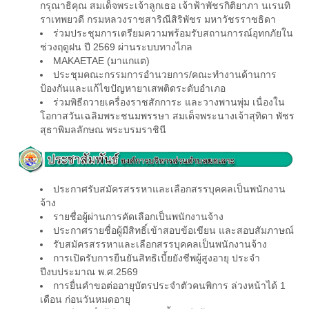
กรุณาธิคุณ สมเด็จพระเจ้าลูกเธอ เจ้าฟ้าพัชรกิติยาภา นเรนทิ
ราเทพยวดี กรมหลวงราชสาริณีสิริพัชร มหาวัชรราชธิดา
ร่วมประชุมการเตรียมความพร้อมรับสถานการณ์อุทกภัยใน
ช่วงฤดูฝน ปี 2569 ผ่านระบบทางไกล
MAKAETAE (มาแกแต)
ประชุมคณะกรรมการอำนวยการ/คณะทำงานด้านการ
ป้องกันและแก้ไขปัญหายาเสพติดระดับอำเภอ
ร่วมพิธีถวายเครื่องราชสักการะ และวางพานพุ่ม เนื่องใน
โอกาสวันเฉลิมพระชนมพรรษา สมเด็จพระนางเจ้าสุทิดา พัชร
สุธาพิมลลักษณ พระบรมราชินี
ประกาศรับสมัครสรรหาและเลือกสรรบุคคลเป็นพนักงาน
จ้าง
รายชื่อผู้ผ่านการคัดเลือกเป็นพนักงานจ้าง
ประกาศรายชื่อผู้มีสิทธิ์เข้าสอบข้อเขียน และสอบสัมภาษณ์
รับสมัครสรรหาและเลือกสรรบุคคลเป็นพนักงานจ้าง
การเปิดรับการยืนยันสิทธิเบี้ยยังชีพผู้สูงอายุ ประจำ
ปีงบประมาณ พ.ศ.2569
การยื่นคำขอต่ออายุบัตรประจำตัวคนพิการ ล่วงหน้าได้ 1
เดือน ก่อนวันหมดอายุ