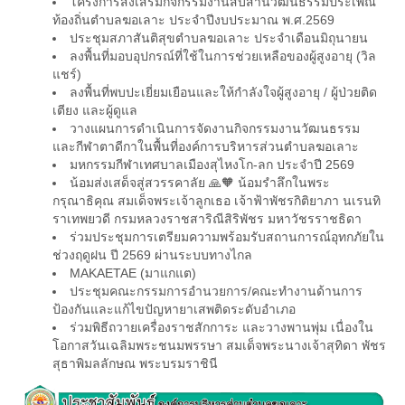
โครงการส่งเสริมกิจกรรมงานสืบสานวัฒนธรรมประเพณี
ท้องถิ่นตำบลฆอเลาะ ประจำปีงบประมาณ พ.ศ.2569
ประชุมสภาสันติสุขตำบลฆอเลาะ ประจำเดือนมิถุนายน
ลงพื้นที่มอบอุปกรณ์ที่ใช้ในการช่วยเหลือของผู้สูงอายุ (วิล
แชร์)
ลงพื้นที่พบปะเยี่ยมเยือนและให้กำลังใจผู้สูงอายุ / ผู้ป่วยติด
เตียง และผู้ดูแล
วางแผนการดำเนินการจัดงานกิจกรรมงานวัฒนธรรม
และกีฬาตาดีกาในพื้นที่องค์การบริหารส่วนตำบลฆอเลาะ
มหกรรมกีฬาเทศบาลเมืองสุไหงโก-ลก ประจำปี 2569
น้อมส่งเสด็จสู่สวรรคาลัย 🙏🧡 น้อมรำลึกในพระ
กรุณาธิคุณ สมเด็จพระเจ้าลูกเธอ เจ้าฟ้าพัชรกิติยาภา นเรนทิ
ราเทพยวดี กรมหลวงราชสาริณีสิริพัชร มหาวัชรราชธิดา
ร่วมประชุมการเตรียมความพร้อมรับสถานการณ์อุทกภัยใน
ช่วงฤดูฝน ปี 2569 ผ่านระบบทางไกล
MAKAETAE (มาแกแต)
ประชุมคณะกรรมการอำนวยการ/คณะทำงานด้านการ
ป้องกันและแก้ไขปัญหายาเสพติดระดับอำเภอ
ร่วมพิธีถวายเครื่องราชสักการะ และวางพานพุ่ม เนื่องใน
โอกาสวันเฉลิมพระชนมพรรษา สมเด็จพระนางเจ้าสุทิดา พัชร
สุธาพิมลลักษณ พระบรมราชินี