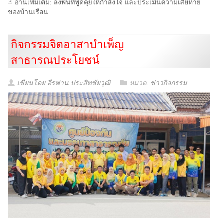
อ่านเพิ่มเติม: ลงพื้นที่พูดคุยให้กำลังใจ และประเมินความเสียหาย
ของบ้านเรือน
กิจกรรมจิตอาสาบำเพ็ญ
สาธารณประโยชน์
เขียนโดย อีรฟาน ประสิทชัยวุฒิ
หมวด:
ข่าวกิจกรรม