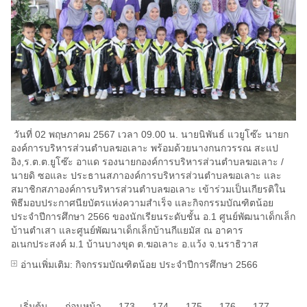
วันที่ 02 พฤษภาคม 2567 เวลา 09.00 น. นายนิพันธ์ แวยูโซ๊ะ นายก
องค์การบริหารส่วนตำบลฆอเลาะ พร้อมด้วยนางกนกวรรณ สะแป
อิง,ร.ต.ต.ยูโซ๊ะ อาแด รองนายกองค์การบริหารส่วนตำบลฆอเลาะ /
นายดิ ซอและ ประธานสภาองค์การบริหารส่วนตำบลฆอเลาะ และ
สมาชิกสภาองค์การบริหารส่วนตำบลฆอเลาะ เข้าร่วมเป็นเกียรติใน
พิธีมอบประกาศนียบัตรแห่งความสำเร็จ และกิจกรรมบัณฑิตน้อย
ประจำปีการศึกษา 2566 ของนักเรียนระดับชั้น อ.1 ศูนย์พัฒนาเด็กเล็ก
บ้านตำเสา และศูนย์พัฒนาเด็กเล็กบ้านกีแยมัส ณ อาคาร
อเนกประสงค์ ม.1 บ้านบางขุด ต.ฆอเลาะ อ.แว้ง จ.นราธิวาส
อ่านเพิ่มเติม: กิจกรรมบัณฑิตน้อย ประจำปีการศึกษา 2566
เริ่มต้น
ก่อนหน้า
173
174
175
176
177